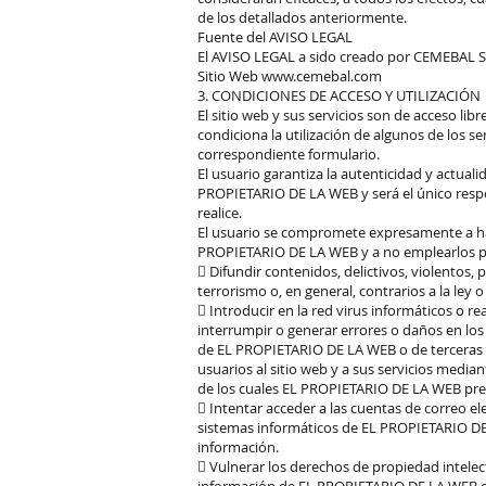
de los detallados anteriormente.
Fuente del AVISO LEGAL
El AVISO LEGAL a sido creado por CEMEBAL 
Sitio Web www.cemebal.com
3. CONDICIONES DE ACCESO Y UTILIZACIÓN
El sitio web y sus servicios son de acceso li
condiciona la utilización de algunos de los s
correspondiente formulario.
El usuario garantiza la autenticidad y actua
PROPIETARIO DE LA WEB y será el único respo
realice.
El usuario se compromete expresamente a ha
PROPIETARIO DE LA WEB y a no emplearlos pa
 Difundir contenidos, delictivos, violentos, 
terrorismo o, en general, contrarios a la ley o
 Introducir en la red virus informáticos o re
interrumpir o generar errores o daños en los
de EL PROPIETARIO DE LA WEB o de terceras p
usuarios al sitio web y a sus servicios medi
de los cuales EL PROPIETARIO DE LA WEB pres
 Intentar acceder a las cuentas de correo el
sistemas informáticos de EL PROPIETARIO DE 
información.
 Vulnerar los derechos de propiedad intelectu