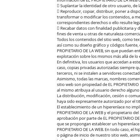
información de EL PROPIETARIO DE LA WEB o 
 Suplantar la identidad de otro usuario, de 
 Reproducir, copiar, distribuir, poner a di
transformar o modificar los contenidos, a men
correspondientes derechos o ello resulte le
 Recabar datos con finalidad publicitaria y 
fines de venta u otras de naturaleza comerci
Todos los contenidos del sitio web, como text
así como su diseño gráfico y códigos fuente
PROPIETARIO DE LA WEB, sin que puedan ente
explotación sobre los mismos más allá de lo 
En definitiva, los usuarios que accedan a est
caso, copias privadas autorizadas siempre 
terceros, ni se instalen a servidores conecta
Asimismo, todas las marcas, nombres comercia
sitio web son propiedad de EL PROPIETARIO 
al mismo atribuya al usuario derecho alguno
La distribución, modificación, cesión o comu
haya sido expresamente autorizado por el ti
El establecimiento de un hiperenlace no impli
PROPIETARIO DE LA WEB y el propietario del si
aprobación por parte de EL PROPIETARIO DE 
que se propongan establecer un hiperenlace p
PROPIETARIO DE LA WEB. En todo caso, el hip
o página de inicio de nuestro sitio web, asi