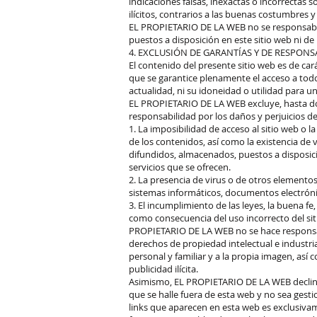
indicaciones falsas, inexactas o incorrectas
ilícitos, contrarios a las buenas costumbres y
EL PROPIETARIO DE LA WEB no se responsabili
puestos a disposición en este sitio web ni de
4. EXCLUSIÓN DE GARANTÍAS Y DE RESPONS
El contenido del presente sitio web es de car
que se garantice plenamente el acceso a todos
actualidad, ni su idoneidad o utilidad para un
EL PROPIETARIO DE LA WEB excluye, hasta do
responsabilidad por los daños y perjuicios d
1. La imposibilidad de acceso al sitio web o l
de los contenidos, así como la existencia de 
difundidos, almacenados, puestos a disposició
servicios que se ofrecen.
2. La presencia de virus o de otros elemento
sistemas informáticos, documentos electróni
3. El incumplimiento de las leyes, la buena fe,
como consecuencia del uso incorrecto del siti
PROPIETARIO DE LA WEB no se hace responsab
derechos de propiedad intelectual e industria
personal y familiar y a la propia imagen, as
publicidad ilícita.
Asimismo, EL PROPIETARIO DE LA WEB declina
que se halle fuera de esta web y no sea ges
links que aparecen en esta web es exclusivame