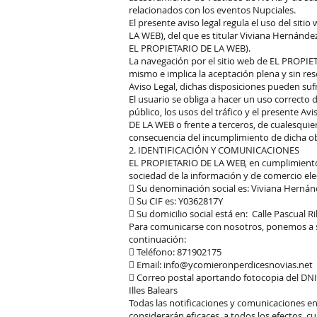
relacionados con los eventos Nupciales.
El presente aviso legal regula el uso del sit
LA WEB), del que es titular Viviana Hernánd
EL PROPIETARIO DE LA WEB).
La navegación por el sitio web de EL PROPIE
mismo e implica la aceptación plena y sin res
Aviso Legal, dichas disposiciones pueden sufr
El usuario se obliga a hacer un uso correcto d
público, los usos del tráfico y el presente A
DE LA WEB o frente a terceros, de cualesqui
consecuencia del incumplimiento de dicha ob
2. IDENTIFICACIÓN Y COMUNICACIONES
EL PROPIETARIO DE LA WEB, en cumplimiento de
sociedad de la información y de comercio ele
 Su denominación social es: Viviana Herná
 Su CIF es: Y0362817Y
 Su domicilio social está en: Calle Pascual 
Para comunicarse con nosotros, ponemos a s
continuación:
 Teléfono: 871902175
 Email: info@ycomieronperdicesnovias.net
 Correo postal aportando fotocopia del DNI
Illes Balears
Todas las notificaciones y comunicaciones e
considerarán eficaces, a todos los efectos, c