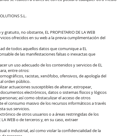
SOLUTIONS S.L.
bre y gratuito, no obstante, EL PROPIETARIO DE LA WEB
ervicios ofrecidos en su web a la previa cumplimentación del
lidad de todos aquellos datos que comunique a EL
nsable de las manifestaciones falsas o inexactas que
cer un uso adecuado de los contenidos y servicios de EL
ra, entre otros:
pornográficos, racistas, xenófobo, ofensivos, de apología del
 al orden público.
alizar actuaciones susceptibles de alterar, estropear,
 documentos electrónicos, datos o sistemas físicos y lógicos
ersonas; así como obstaculizar el acceso de otros
ante el consumo masivo de los recursos informáticos a través
ta sus servicios.
ectrónico de otros usuarios o a áreas restringidas de los
LA WEB o de terceros y, en su caso, extraer
al o industrial, así como violar la confidencialidad de la