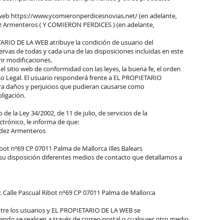
io web https://www.ycomieronperdicesnovias.net/ (en adelante,
ez Armenteros ( Y COMIERON PERDICES ) (en adelante,
TARIO DE LA WEB atribuye la condición de usuario del
ervas de todas y cada una de las disposiciones incluidas en este
ir modificaciones.
el sitio web de conformidad con las leyes, la buena fe, el orden
viso Legal. El usuario responderá frente a EL PROPIETARIO
era daños y perjuicios que pudieran causarse como
ligación.
 la Ley 34/2002, de 11 de julio, de servicios de la
ctrónico, le informa de que:
ndez Armenteros
Ribot nº69 CP 07011 Palma de Mallorca Illes Balears
u disposición diferentes medios de contacto que detallamos a
: Calle Pascual Ribot nº69 CP 07011 Palma de Mallorca
ntre los usuarios y EL PROPIETARIO DE LA WEB se
uando se realicen a través de correo postal o cualquier otro medio