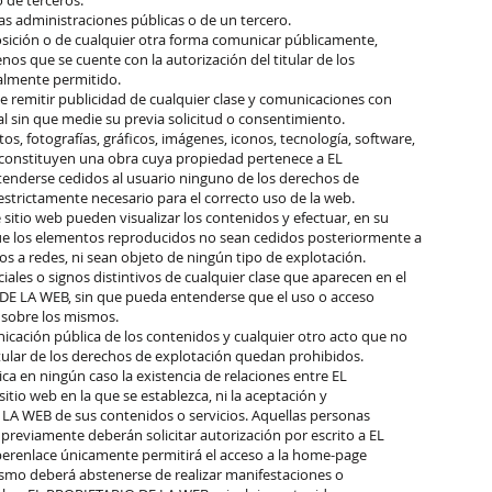
de terceros.
las administraciones públicas o de un tercero.
sposición o de cualquier otra forma comunicar públicamente,
os que se cuente con la autorización del titular de los
galmente permitido.
de remitir publicidad de cualquier clase y comunicaciones con
al sin que medie su previa solicitud o consentimiento.
os, fotografías, gráficos, imágenes, iconos, tecnología, software,
, constituyen una obra cuya propiedad pertenece a EL
nderse cedidos al usuario ninguno de los derechos de
estrictamente necesario para el correcto uso de la web.
e sitio web pueden visualizar los contenidos y efectuar, en su
que los elementos reproducidos no sean cedidos posteriormente a
dos a redes, ni sean objeto de ningún tipo de explotación.
les o signos distintivos de cualquier clase que aparecen en el
DE LA WEB, sin que pueda entenderse que el uso o acceso
 sobre los mismos.
nicación pública de los contenidos y cualquier otro acto que no
tular de los derechos de explotación quedan prohibidos.
ca en ningún caso la existencia de relaciones entre EL
tio web en la que se establezca, ni la aceptación y
LA WEB de sus contenidos o servicios. Aquellas personas
reviamente deberán solicitar autorización por escrito a EL
erenlace únicamente permitirá el acceso a la home-page
mismo deberá abstenerse de realizar manifestaciones o