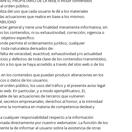
 sobre EL PROPIETARIO DE LA WEB, o incluir contenidos
 al orden público.
za del uso que cada usuario le dé a los materiales
 las actuaciones que realice en base a los mismos.
ABILIDAD
ácter general y tiene una finalidad meramente informativa, sin
 los contenidos, ni su exhaustividad, corrección, vigencia o
 objetivo específico.
nde permite el ordenamiento jurídico, cualquier
e toda naturaleza derivados de:
a falta de veracidad, exactitud, exhaustividad y/o actualidad
vicios y defectos de toda clase de los contenidos transmitidos,
n a los que se haya accedido a través del sitio web o de los
s en los contenidos que puedan producir alteraciones en los
cos o datos de los usuarios.
 el orden público, los usos del tráfico y el presente aviso legal
o web. En particular, y a modo ejemplificativo, EL
le de las actuaciones de terceros que vulneren
l, secretos empresariales, derechos al honor, a la intimidad
í como la normativa en materia de competencia desleal y
 cualquier responsabilidad respecto a la información
tionada directamente por nuestro webmaster. La función de los
nte la de informar al usuario sobre la existencia de otras